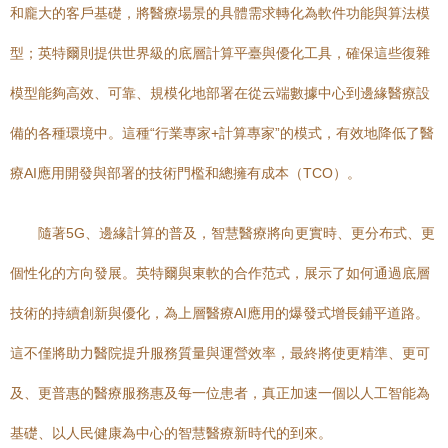
和龐大的客戶基礎，將醫療場景的具體需求轉化為軟件功能與算法模
型；英特爾則提供世界級的底層計算平臺與優化工具，確保這些復雜
模型能夠高效、可靠、規模化地部署在從云端數據中心到邊緣醫療設
備的各種環境中。這種“行業專家+計算專家”的模式，有效地降低了醫
療AI應用開發與部署的技術門檻和總擁有成本（TCO）。
隨著5G、邊緣計算的普及，智慧醫療將向更實時、更分布式、更
個性化的方向發展。英特爾與東軟的合作范式，展示了如何通過底層
技術的持續創新與優化，為上層醫療AI應用的爆發式增長鋪平道路。
這不僅將助力醫院提升服務質量與運營效率，最終將使更精準、更可
及、更普惠的醫療服務惠及每一位患者，真正加速一個以人工智能為
基礎、以人民健康為中心的智慧醫療新時代的到來。