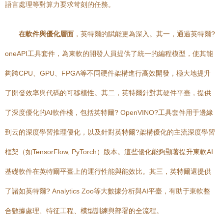
語言處理等對算力要求苛刻的任務。
在軟件與優化層面
，英特爾的賦能更為深入。其一，通過英特爾?
oneAPI工具套件，為東軟的開發人員提供了統一的編程模型，使其能
夠跨CPU、GPU、FPGA等不同硬件架構進行高效開發，極大地提升
了開發效率與代碼的可移植性。其二，英特爾針對其硬件平臺，提供
了深度優化的AI軟件棧，包括英特爾? OpenVINO?工具套件用于邊緣
到云的深度學習推理優化，以及針對英特爾?架構優化的主流深度學習
框架（如TensorFlow, PyTorch）版本。這些優化能夠顯著提升東軟AI
基礎軟件在英特爾平臺上的運行性能與能效比。其三，英特爾還提供
了諸如英特爾? Analytics Zoo等大數據分析與AI平臺，有助于東軟整
合數據處理、特征工程、模型訓練與部署的全流程。