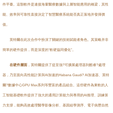
件平臺。這類軟件是連接海量醫療數據與上層智能應用的橋梁，其性
能、效率與可靠性直接決定了智慧醫療系統能否真正落地并發揮價
值。
英特爾在此次合作中扮演了關鍵的技術賦能者角色。其策略并非
簡單的硬件提供，而是深度的“軟硬協同優化”。
在硬件層面
，英特爾提供了從至強?可擴展處理器到酷睿?處理
器，乃至面向高性能計算與AI加速的Habana Gaudi? AI加速器、英特
爾?數據中心GPU Max系列等豐富的產品組合。這些硬件為東軟的人
工智能基礎軟件提供了強大的通用計算能力與專用的AI推理、訓練算
力支撐，能夠高效處理醫學影像分析、基因組學測序、電子病歷自然