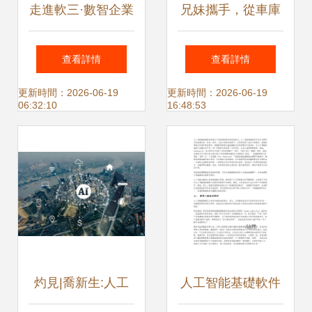
走進軟三·數智企業
兄妹攜手，從車庫
廈門工業軟件、智
到硅谷 Anthropic
查看詳情
查看詳情
慧養豬、人工智能
狂攬200億，重新
更新時間：2026-06-19
更新時間：2026-06-19
06:32:10
16:48:53
的頭雁企業探秘
定義AI底層架構
灼見|喬新生:人工
人工智能基礎軟件