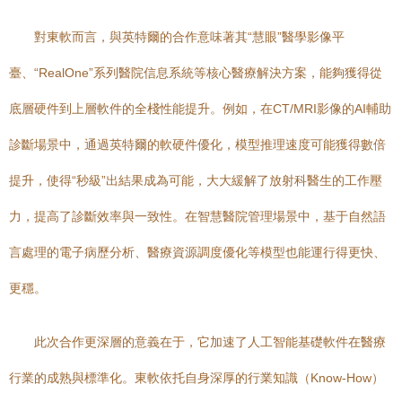
對東軟而言，與英特爾的合作意味著其“慧眼”醫學影像平
臺、“RealOne”系列醫院信息系統等核心醫療解決方案，能夠獲得從
底層硬件到上層軟件的全棧性能提升。例如，在CT/MRI影像的AI輔助
診斷場景中，通過英特爾的軟硬件優化，模型推理速度可能獲得數倍
提升，使得“秒級”出結果成為可能，大大緩解了放射科醫生的工作壓
力，提高了診斷效率與一致性。在智慧醫院管理場景中，基于自然語
言處理的電子病歷分析、醫療資源調度優化等模型也能運行得更快、
更穩。
此次合作更深層的意義在于，它加速了人工智能基礎軟件在醫療
行業的成熟與標準化。東軟依托自身深厚的行業知識（Know-How）